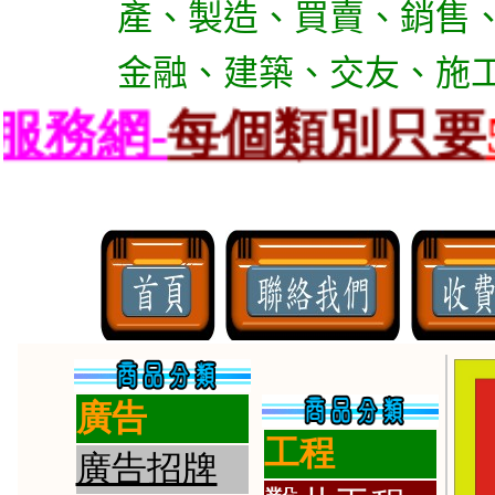
產、製造、買賣、銷售
金融、建築、交友、施
網-
每個類別只要
50
廣告
工程
廣告招牌